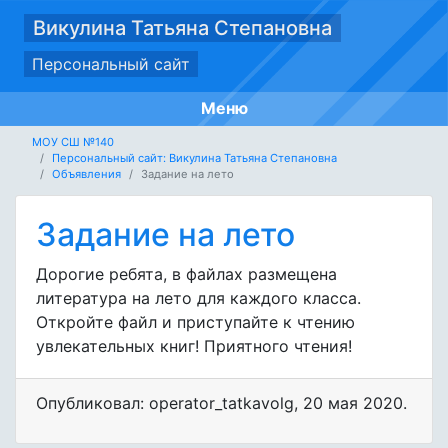
Викулина Татьяна Степановна
Персональный сайт
Меню
МОУ СШ №140
Персональный сайт: Викулина Татьяна Степановна
Объявления
Задание на лето
Задание на лето
Дорогие ребята, в файлах размещена
литература на лето для каждого класса.
Откройте файл и приступайте к чтению
увлекательных книг! Приятного чтения!
Опубликовал: operator_tatkavolg
,
20 мая 2020
.